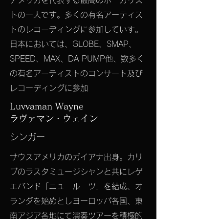
アメリカを代表する最高のボーカリス
トの一人です。多くの有名アーティス
トのレコーディングに参加していす。
日本においては、GLOBE、SMAP、
SPEED、MAX、DA PUMP他、数多く
の有名アーティストのコンサート及び
レコーディングに参加
Luvvaman Wayne
ラヴァマン・ウェイン
​シンガー
​サウスアメリカのガイアナ出身。カリ
ブのラスタミュージシャンと共にレゲ
エバンド「ニュールーツ」を結成、オ
ランダを始めとしヨーロッパ各国、東
南アジア各地にて演奏ツアーを積極的