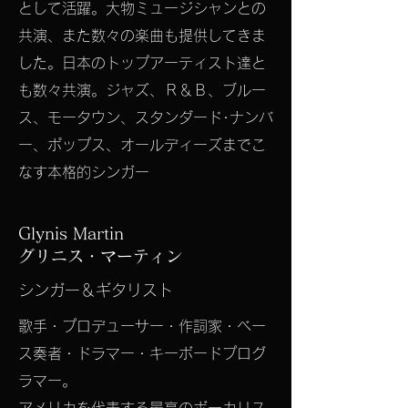
として活躍。大物ミュージシャンとの
共演、また数々の楽曲も提供してきま
した。日本のトップアーティスト達と
も数々共演。ジャズ、Ｒ＆Ｂ、ブルー
ス、モータウン、スタンダード･ナンバ
ー、ポップス、オールディーズまでこ
なす本格的シンガー
Glynis Martin
​グリニス・マーティン
シンガー＆ギタリスト
歌手・プロデューサー・作詞家・ベー
ス奏者・ドラマー・キーボードプログ
ラマー。