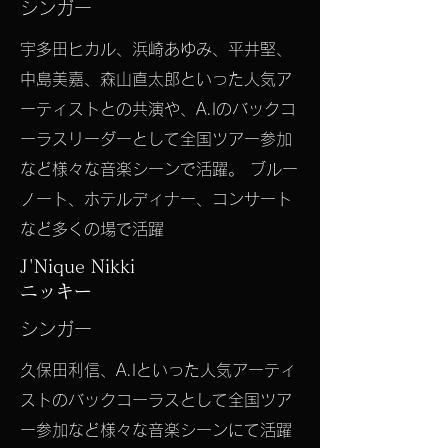
シンガー
宇多田ヒカル、浜崎あゆみ、平井堅、
中島美嘉、森山直太郎といった人気ア
ーティストとの共演や、A.Iのバックコ
ーラスリーダーとして全国ツアー参加
など様々な音楽シーンで活躍。 ブルー
ノート、ホテルディナー、コンサート
など多くの場で活躍
J'Nique Nikki
​ニッキー
シンガー
久保田利信、A.Iといった人気アーティ
ストのバックコーラスとして全国ツア
ー参加など様々な音楽シーンにて活躍